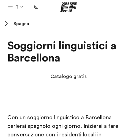
IT
Spagna
Homepage
Benvenuto alla EF
Soggiorni linguistici a
Programmi
Barcellona
Vedi la nostra offerta
Uffici
Catalogo gratis
Trova l'ufficio più vicino
Chi siamo
La nostra organizzazione
Campus EF
Campus EF
Carriera
Con un soggiorno linguistico a Barcellona
parlerai spagnolo ogni giorno. Inizierai a fare
Lavora con noi
conversazione con i residenti locali in