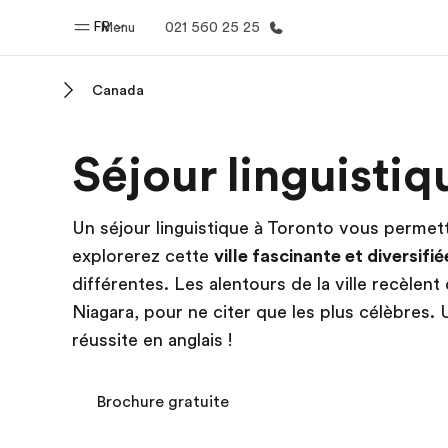
FR
Menu
021 560 25 25
Canada
Accueil
Progra
Séjour linguisti
Bienvenue chez EF
Nos off
Un séjour linguistique à Toronto vous permett
explorerez cette
ville fascinante et diversifié
différentes. Les alentours de la ville recèlen
Niagara, pour ne citer que les plus célèbres. U
réussite en anglais !
Brochure gratuite