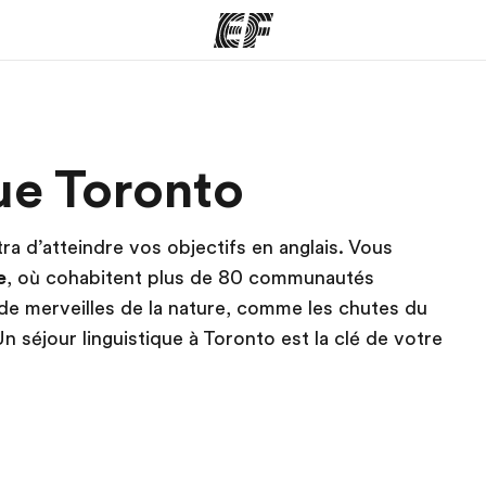
mmes
Bureaux
A prop
que Toronto
res
Trouver un bureau
Qui so
ra d’atteindre vos objectifs en anglais. Vous
e
, où cohabitent plus de 80 communautés
t de merveilles de la nature, comme les chutes du
n séjour linguistique à Toronto est la clé de votre