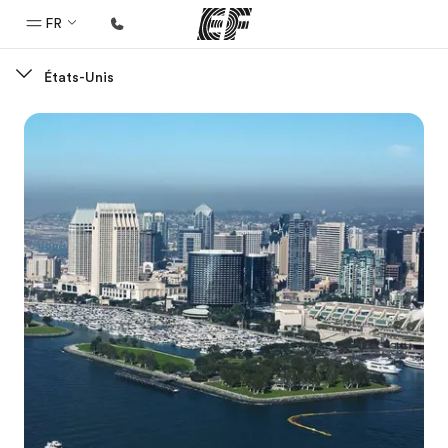
FR
États-Unis
Accueil
Bienvenue chez EF
Programmes
Nos offres
Bureaux
Trouver un bureau
A propos de nous
Qui sommes-nous ?
EF recrute
Rejoignez nos équipes