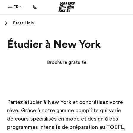
FR
États-Unis
Accueil
Bienvenue chez EF
Étudier à New York
Programmes
Nos offres
Brochure gratuite
Bureaux
Trouver un bureau
A propos de nous
Campus EF
Campus EF
Campus EF
Campus EF
Partez étudier à New York et concrétisez votre
Qui sommes-nous ?
rêve. Grâce à notre gamme complète qui varie
EF recrute
de cours spécialisés en mode et design à des
Rejoignez nos équipes
programmes intensifs de préparation au TOEFL,