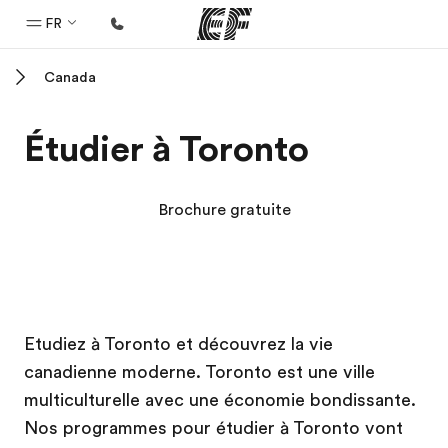
FR
Canada
Accueil
Bienvenue chez EF
Étudier à Toronto
Programmes
Nos offres
Brochure gratuite
Bureaux
Trouver un bureau
A propos de nous
Campus EF
Campus EF
Campus EF
Campus EF
Etudiez à Toronto et découvrez la vie
Qui sommes-nous ?
canadienne moderne. Toronto est une ville
EF recrute
multiculturelle avec une économie bondissante.
Rejoignez nos équipes
Nos programmes pour étudier à Toronto vont