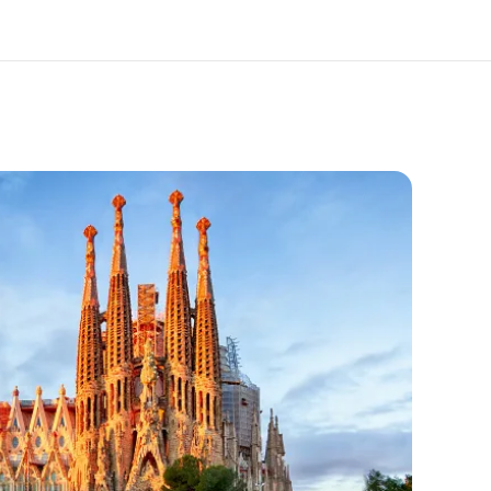
os de nous
EF recrute
mmes-nous ?
Rejoignez nos équipes