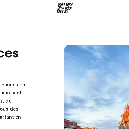
mmes
Bureaux
A prop
ces
res
Trouver un bureau
Qui so
acances en
s amusant
nt de
vous des
artant en