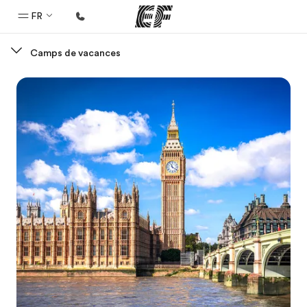
FR
Camps de vacances
Accueil
Bienvenue chez EF
Programmes
Nos offres
Bureaux
Trouver un bureau
A propos de nous
Qui sommes-nous ?
EF recrute
Rejoignez nos équipes