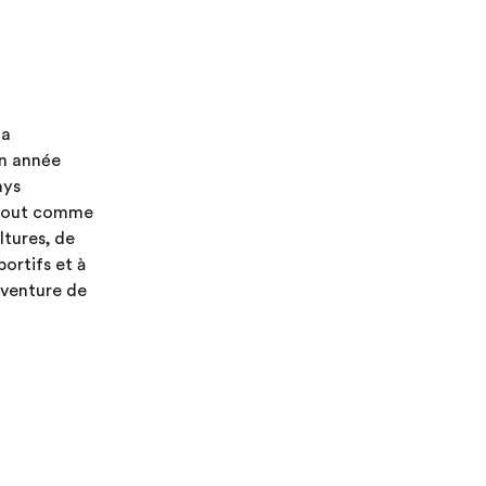
la
on année
ays
 tout comme
ltures, de
ortifs et à
aventure de