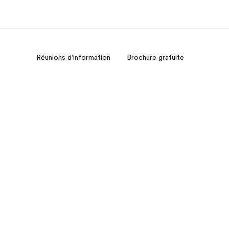
Réunions d’information
Brochure gratuite
os de nous
EF recrute
mmes-nous ?
Rejoignez nos équipes