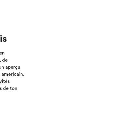
is
'en
, de
 un aperçu
 américain.
vités
es de ton