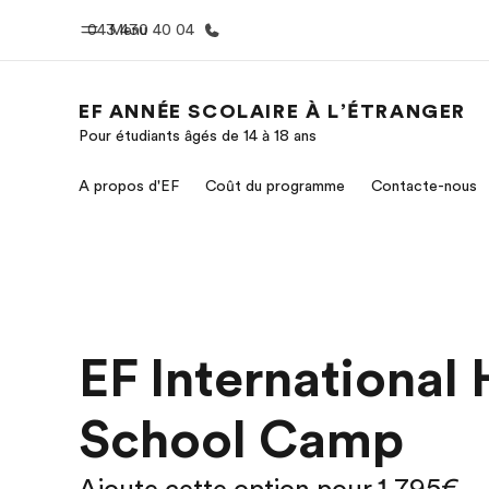
043 430 40 04
Menu
EF ANNÉE SCOLAIRE À L’ÉTRANGER
Pour étudiants âgés de 14 à 18 ans
Accueil
Progra
A propos d'EF
Coût du programme
Contacte-nous
Bienvenue chez EF
Nos off
EF International 
School Camp