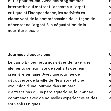
t
outils pour réussir. Avec des programmes
r
interactifs qui mettent l'accent sur l'esprit
v
critique et l'indépendance, les activités en
a
classe vont de la compréhension de la façon de
d
dépenser de l'argent à la dégustation de la
s
nourriture locale !
t
Journées d'excursions
Le camp EF permet à nos élèves de rayer des
L
éléments de leur liste de souhaits dès leur
d
première semaine. Avec une journée de
l
découverte de la ville de New York et une
é
excursion d'une journée dans un parc
e
d'attractions ou un parc aquatique, leur année
d
commence avec de nouvelles expériences et des
a
souvenirs uniques.