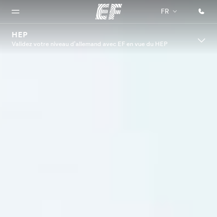
FR
HEP
Validez votre niveau d'allemand avec EF en vue du HEP
Accueil
Programmes
Bureaux
A
EF
propos
recrute
Bienvenue
Nos offres
Trouver un
chez EF
bureau
de
Rejoignez
nos
nous
équipes
Qui
sommes-
nous ?