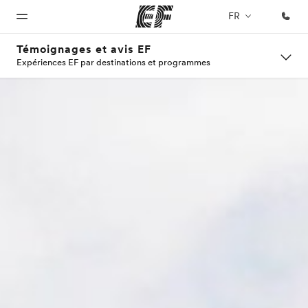
FR
Témoignages et avis EF
Expériences EF par destinations et programmes
Accueil
Programmes
Bureaux
A
EF
propos
recrute
Bienvenue
Nos offres
Trouver un
chez EF
bureau
de
Rejoignez
nos
nous
équipes
Qui
sommes-
nous ?