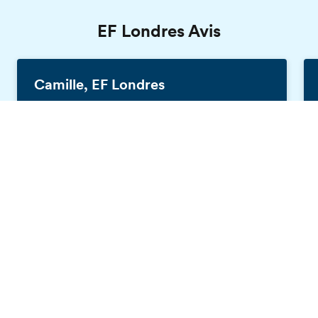
EF Londres Avis
Camille, EF Londres
France, 20 ans
Brochure gratuite
Pour mes études, je dois parler en anglais,
c'est pourquoi j'ai choisi EF Londres. Ce fut la
meilleure expérience de ma vie ! J'ai
rencontré de nombreuses personnes venant
du monde entier. J'ai amélioré mon anglais
car j'étais en immersion. J'ai vraiment
apprécié cette expérience.