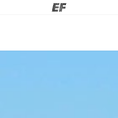
mmes
Bureaux
A prop
res
Trouver un bureau
Qui so