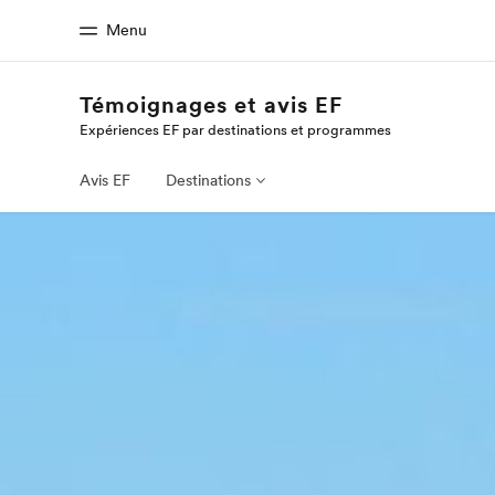
Menu
Témoignages et avis EF
Expériences EF par destinations et programmes
Accueil
Progra
Bienvenue chez EF
Nos off
Avis EF
Destinations