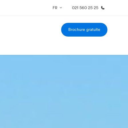
FR
021 560 25 25
Brochure gratuite
os de nous
EF recrute
mmes-nous ?
Rejoignez nos équipes