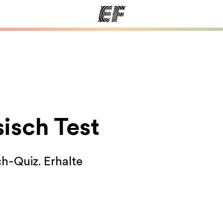
amme
Büros
Üb
e ansehen
Büros in der Nähe
Wer
isch Test
ch-Quiz. Erhalte