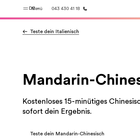
DE
Menü
043 430 41 18
Teste dein Italienisch
Home
Progr
Willkommen bei EF
Alle Programm
Mandarin-Chines
Kostenloses 15-minütiges Chinesis
sofort dein Ergebnis.
Teste dein Mandarin-Chinesisch