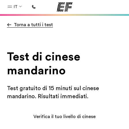
IT
Torna a tutti i test
Homepage
Benvenuto alla EF
Programmi
Test di cinese
Vedi la nostra offerta
mandarino
Uffici
Trova l'ufficio più vicino
Test gratuito di 15 minuti sul cinese
Chi siamo
mandarino. Risultati immediati.
La nostra organizzazione
Carriera
Verifica il tuo livello di cinese
Lavora con noi