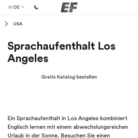
DE
USA
Home
Willkommen bei EF
Sprachaufenthalt Los
Programme
Angeles
Alle Programme ansehen
Büros
Gratis Katalog bestellen
Büros in der Nähe
Über uns
Wer wir sind
EF Campus
EF Campus
Karriere
Ein Sprachaufenthalt in Los Angeles kombiniert
Englisch lernen mit einem abwechslungsreichen
Teil des Teams werden
Urlaub in der Sonne. Besuchen Sie einen