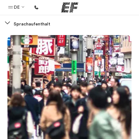
DE
Sprachaufenthalt
Home
Willkommen bei EF
Programme
Alle Programme ansehen
Büros
Büros in der Nähe
Über uns
Wer wir sind
Karriere
Teil des Teams werden