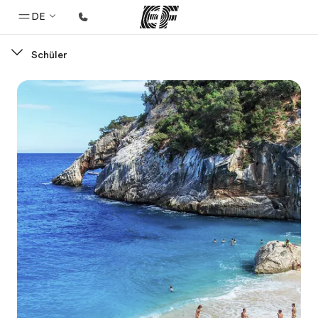
DE
Schüler
Home
Willkommen bei EF
Programme
Alle Programme ansehen
Büros
Büros in der Nähe
Über uns
Wer wir sind
Karriere
Teil des Teams werden