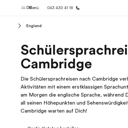
DE
Menü
043 430 41 18
England
Home
Progr
Schülersprachre
Willkommen bei EF
Alle Programm
Cambridge
Die Schülersprachreisen nach Cambridge ver
Aktivitäten mit einem erstklassigen Sprachunt
am Morgen die englische Sprache, während Du 
all seinen Höhepunkten und Sehenswürdigkeit
Cambridge warten auf Dich!