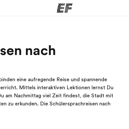
amme
Büros
Üb
isen nach
e ansehen
Büros in der Nähe
Wer
binden eine aufregende Reise und spannende
erricht. Mittels interaktiven Lektionen lernst Du
am Nachmittag viel Zeit findest, die Stadt mit
en zu erkunden. Die Schülersprachreisen nach