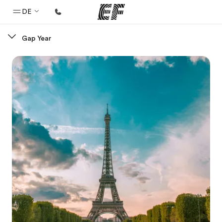
DE
Gap Year
Home
Willkommen bei EF
Programme
Alle Programme ansehen
Büros
Büros in der Nähe
Über uns
Wer wir sind
Karriere
Teil des Teams werden