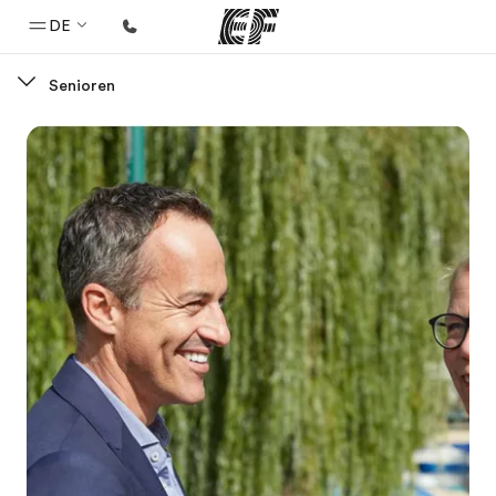
DE
Senioren
Home
Willkommen bei EF
Programme
Alle Programme ansehen
Büros
Büros in der Nähe
Über uns
Wer wir sind
Karriere
Teil des Teams werden