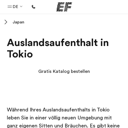
DE
Japan
Home
Willkommen bei EF
Auslandsaufenthalt in
Programme
Tokio
Alle Programme ansehen
Büros
Gratis Katalog bestellen
Büros in der Nähe
Über uns
Wer wir sind
EF Campus
EF Campus
Karriere
Während Ihres Auslandsaufenthalts in Tokio
leben Sie in einer völlig neuen Umgebung mit
Teil des Teams werden
ganz eigenen Sitten und Bräuchen. Es gibt keine