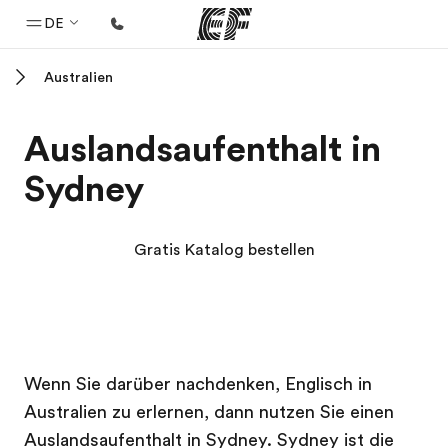
DE
Australien
Home
Willkommen bei EF
Auslandsaufenthalt in
Programme
Sydney
Alle Programme ansehen
Büros
Gratis Katalog bestellen
Büros in der Nähe
Über uns
Wer wir sind
EF Campus
EF Campus
Karriere
Wenn Sie darüber nachdenken, Englisch in
Australien zu erlernen, dann nutzen Sie einen
Teil des Teams werden
Auslandsaufenthalt in Sydney. Sydney ist die