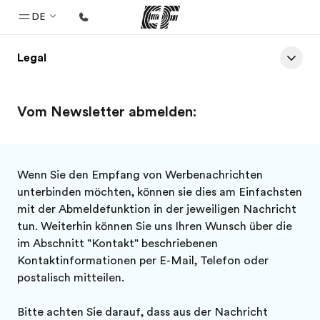
DE
Legal
Home
Willkommen bei EF
Vom Newsletter abmelden:
Programme
Alle Programme ansehen
Büros
Wenn Sie den Empfang von Werbenachrichten
unterbinden möchten, können sie dies am Einfachsten
Büros in der Nähe
mit der Abmeldefunktion in der jeweiligen Nachricht
Über uns
tun. Weiterhin können Sie uns Ihren Wunsch über die
im Abschnitt "Kontakt" beschriebenen
Wer wir sind
Kontaktinformationen per E-Mail, Telefon oder
Karriere
postalisch mitteilen.
Teil des Teams werden
Bitte achten Sie darauf, dass aus der Nachricht