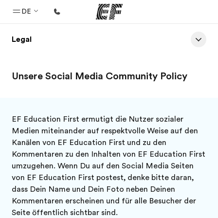
DE
Legal
Home
Willkommen bei EF
Unsere Social Media Community Policy
Programme
Alle Programme ansehen
Büros
EF Education First ermutigt die Nutzer sozialer
Medien miteinander auf respektvolle Weise auf den
Büros in der Nähe
Kanälen von EF Education First und zu den
Über uns
Kommentaren zu den Inhalten von EF Education First
umzugehen. Wenn Du auf den Social Media Seiten
Wer wir sind
von EF Education First postest, denke bitte daran,
Karriere
dass Dein Name und Dein Foto neben Deinen
Kommentaren erscheinen und für alle Besucher der
Teil des Teams werden
Seite öffentlich sichtbar sind.