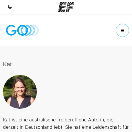
Home
Willkommen bei EF
Programme
Alle Programme ansehen
Kat
Büros
Büros in der Nähe
Über uns
Wer wir sind
Karriere
Kat ist eine australische freiberufliche Autorin, die
Teil des Teams werden
derzeit in Deutschland lebt. Sie hat eine Leidenschaft für