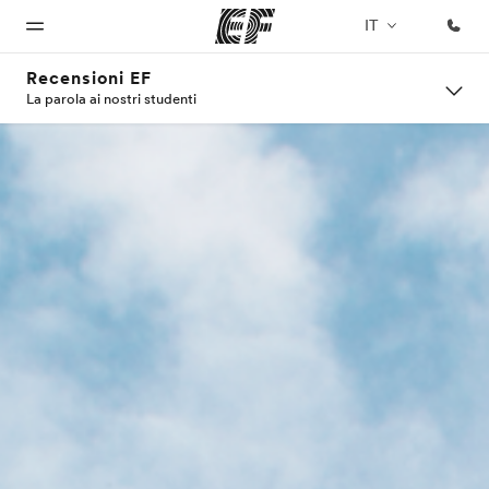
IT
Recensioni EF
La parola ai nostri studenti
Homepage
Programmi
Uffici
Chi siamo
Carriera
Benvenuto alla
Vedi la nostra
Trova
La nostra
Lavora con
EF
offerta
l'ufficio
organizzazione
noi
più
vicino