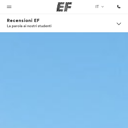
IT
Recensioni EF
La parola ai nostri studenti
Homepage
Programmi
Uffici
Chi siamo
Carriera
Benvenuto alla
Vedi la nostra
Trova
La nostra
Lavora con
EF
offerta
l'ufficio
organizzazione
noi
più
vicino