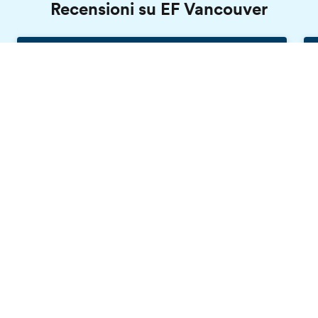
Recensioni su EF Vancouver
Giorgia, EF Vancouver
Catalogo gratis
Italia, 23 anni
EF combina studio, cultura e divertimento.
Sono davvero soddisfatta delle mie lezioni.
Sono felice perché ho conosciuto diverse
persone che mi hanno aperto ancora di più la
mente e sono grata di aver visitato Vancouver
perché è davvero una città bellissima.