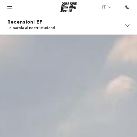
IT
Recensioni EF
La parola ai nostri studenti
Homepage
Programmi
Uffici
Chi siamo
Carriera
Benvenuto alla
Vedi la nostra
Trova
La nostra
Lavora con
EF
offerta
l'ufficio
organizzazione
noi
più
vicino