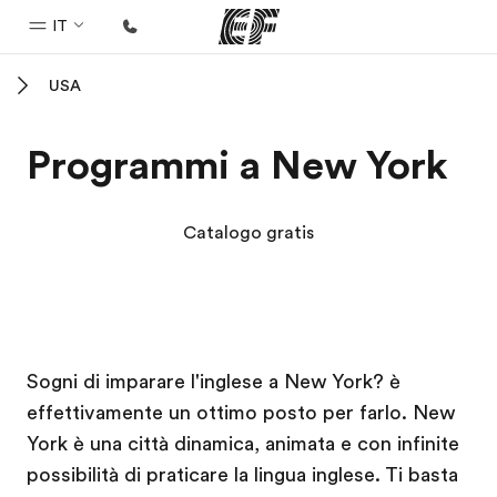
IT
USA
Homepage
Benvenuto alla EF
Programmi a New York
Programmi
Vedi la nostra offerta
Catalogo gratis
Uffici
Trova l'ufficio più vicino
Chi siamo
Campus EF
Campus EF
Sogni di imparare l'inglese a New York? è
La nostra organizzazione
effettivamente un ottimo posto per farlo. New
Carriera
York è una città dinamica, animata e con infinite
Lavora con noi
possibilità di praticare la lingua inglese. Ti basta