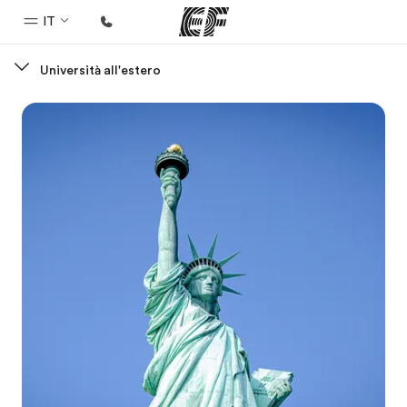
IT
Università all'estero
Homepage
Benvenuto alla EF
Programmi
Vedi la nostra offerta
Uffici
Trova l'ufficio più vicino
Chi siamo
La nostra organizzazione
Carriera
Lavora con noi