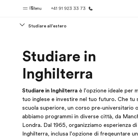
IT
Menu
+41 91 923 33 73
Studiare all'estero
Homepage
Progra
Studiare in
Benvenuto alla EF
Vedi la nostr
Inghilterra
Studiare in Inghilterra
è l'opzione ideale per mi
tuo inglese e investire nel tuo futuro. Che tu
scuola superiore, un corso pre-universitario 
abbiamo programmi in diverse città, da Manc
Londra. Dal 1965, organizziamo esperienza di 
Inghilterra, inclusa l'opzione di freqeuntare u