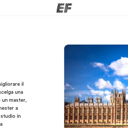
mmi
Uffici
Ch
a offerta
Trova l'ufficio più vicino
La nostra
gliorare il
 scelga una
o un master,
hester a
studio in
na