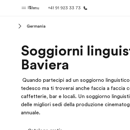
IT
Menu
+41 91 923 33 73
Germania
Homepage
Progra
Soggiorni linguis
Benvenuto alla EF
Vedi la nostr
Baviera
Quando partecipi ad un soggiorno linguistico 
tedesco ma ti troverai anche faccia a faccia c
caffetterie, bar e locali. Un soggiorno lingui
delle migliori sedi della produzione cinematogr
annuale.