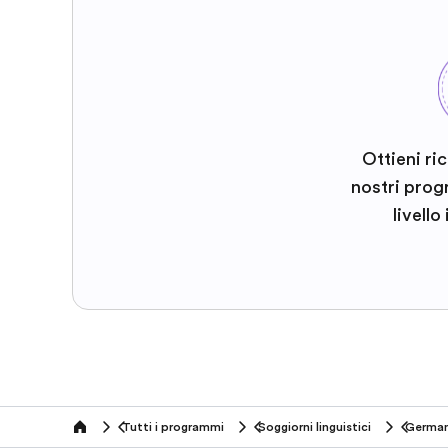
Ottieni ri
nostri prog
livello
Tutti i programmi
Soggiorni linguistici
German
home