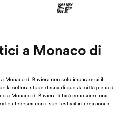
mmi
Uffici
Ch
tici a Monaco di
a offerta
Trova l'ufficio più vicino
La nostra
a Monaco di Baviera non solo impararerai il
on la cultura studentesca di questa città piena di
stico a Monaco di Baviera ti farà conoscere una
afica tedesca con il suo festival internazionale