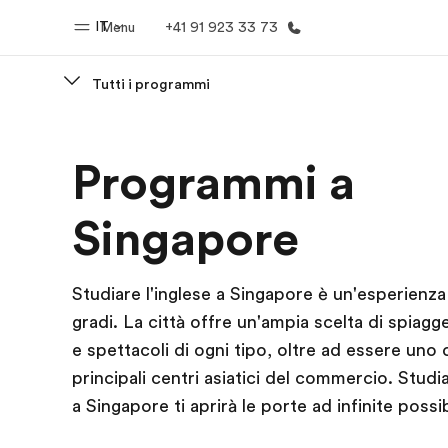
IT
Menu
+41 91 923 33 73
Tutti i programmi
Homepage
Progra
Programmi a
Benvenuto alla EF
Vedi la nostr
Singapore
Studiare l'inglese a Singapore è un'esperienz
gradi. La città offre un'ampia scelta di spiagge
e spettacoli di ogni tipo, oltre ad essere uno 
principali centri asiatici del commercio. Studia
a Singapore ti aprirà le porte ad infinite possib