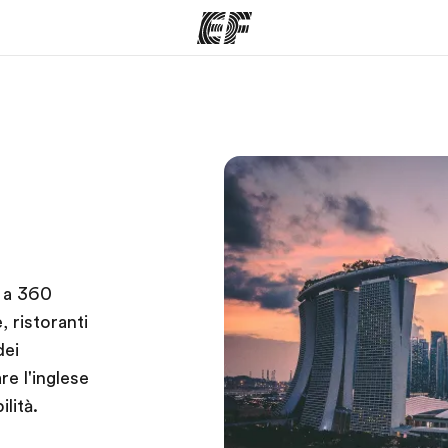
mmi
Uffici
Ch
a offerta
Trova l'ufficio più vicino
La nostra
a a 360
, ristoranti
dei
re l'inglese
ilità.