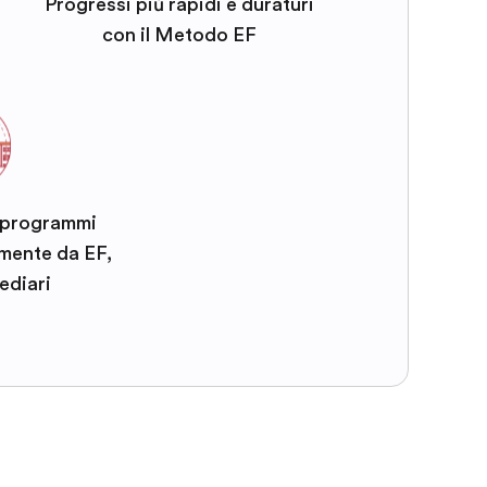
Progressi più rapidi e duraturi
con il Metodo EF
i programmi
amente da EF,
ediari