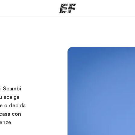
mmi
Uffici
Ch
a offerta
Trova l'ufficio più vicino
La nostra
li Scambi
u scelga
e o decida
 casa con
tenze