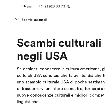
IT
Menu
+41 91 923 33 73
Scambi culturali
Homepage
Progra
Scambi culturali
Benvenuto alla EF
Vedi la nostr
negli USA
Se desideri conoscere la cultura americana, g
culturali USA sono ciò che fa per te. Sia che t
uno scambio culturale USA di poche settiman
di trascorrervi un intero semestre, tornerai a
nuove conoscenze culturali e migliori compe
linguistiche.