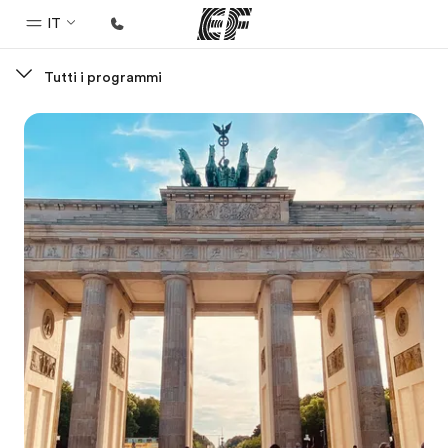
IT
Tutti i programmi
Homepage
Benvenuto alla EF
Programmi
Vedi la nostra offerta
Uffici
Trova l'ufficio più vicino
Chi siamo
La nostra organizzazione
Carriera
Lavora con noi