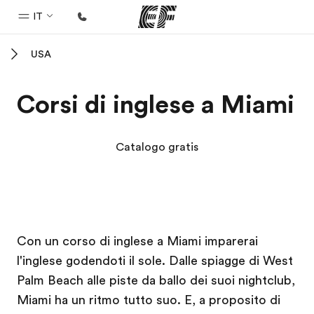
IT
USA
Homepage
Benvenuto alla EF
Corsi di inglese a Miami
Programmi
Vedi la nostra offerta
Catalogo gratis
Uffici
Trova l'ufficio più vicino
Chi siamo
Campus EF
Campus EF
Con un corso di inglese a Miami imparerai
La nostra organizzazione
l'inglese godendoti il sole. Dalle spiagge di West
Carriera
Palm Beach alle piste da ballo dei suoi nightclub,
Lavora con noi
Miami ha un ritmo tutto suo. E, a proposito di