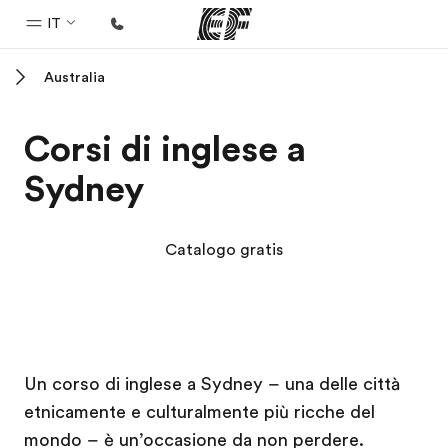
IT
Australia
Homepage
Benvenuto alla EF
Corsi di inglese a
Programmi
Sydney
Vedi la nostra offerta
Uffici
Catalogo gratis
Trova l'ufficio più vicino
Chi siamo
La nostra organizzazione
Campus EF
Campus EF
Carriera
Un corso di inglese a Sydney – una delle città
etnicamente e culturalmente più ricche del
Lavora con noi
mondo – è un’occasione da non perdere.