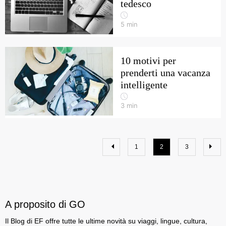
tedesco
5
min
10 motivi per
prenderti una vacanza
intelligente
3
min
1
2
3
A proposito di GO
Il Blog di EF offre tutte le ultime novità su viaggi, lingue, cultura,