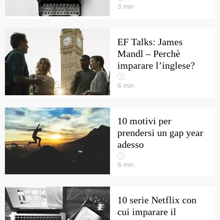
3
min
EF Talks: James
Mandl – Perchè
imparare l’inglese?
6
min
10 motivi per
prendersi un gap year
adesso
6
min
10 serie Netflix con
cui imparare il