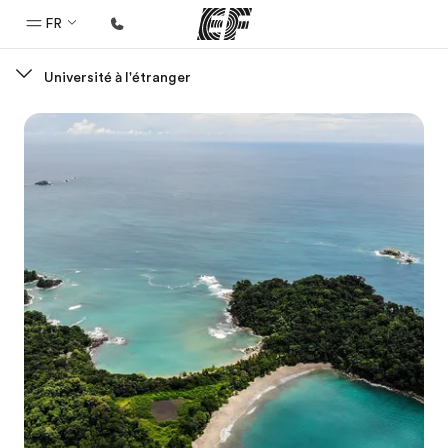
FR
Université à l'étranger
Accueil
Bienvenue chez EF
Programmes
Nos offres
Bureaux
Trouver un bureau
A propos de nous
Qui sommes-nous ?
EF recrute
Rejoignez nos équipes