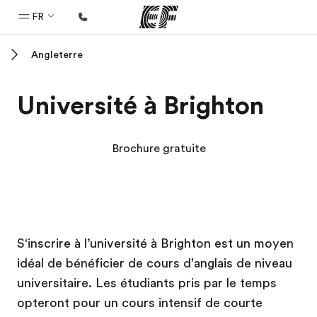
FR
Angleterre
Accueil
Bienvenue chez EF
Université à Brighton
Programmes
Nos offres
Brochure gratuite
Bureaux
Trouver un bureau
A propos de nous
Campus EF
Campus EF
Campus EF
Campus EF
S‘inscrire à l’université à Brighton est un moyen
Qui sommes-nous ?
idéal de bénéficier de cours d'anglais de niveau
EF recrute
universitaire. Les étudiants pris par le temps
Rejoignez nos équipes
opteront pour un cours intensif de courte