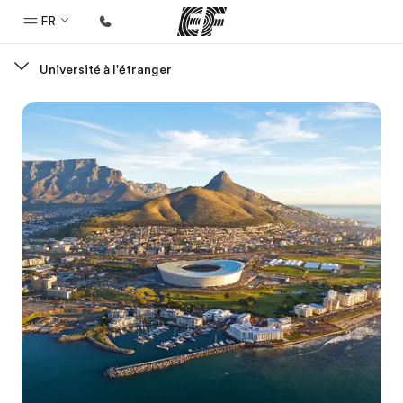
FR
Université à l'étranger
Accueil
Bienvenue chez EF
Programmes
Nos offres
Bureaux
Trouver un bureau
A propos de nous
Qui sommes-nous ?
EF recrute
Rejoignez nos équipes