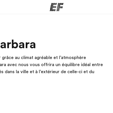
mmes
Bureaux
A prop
Barbara
res
Trouver un bureau
Qui so
ir grâce au climat agréable et l’atmosphère
ra avec nous vous offrira un équilibre idéal entre
 dans la ville et à l’extérieur de celle-ci et du