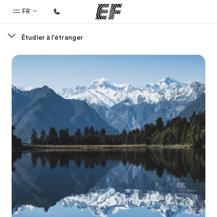
FR
Étudier à l'étranger
Accueil
Bienvenue chez EF
Programmes
Nos offres
Bureaux
Trouver un bureau
A propos de nous
Qui sommes-nous ?
EF recrute
Rejoignez nos équipes