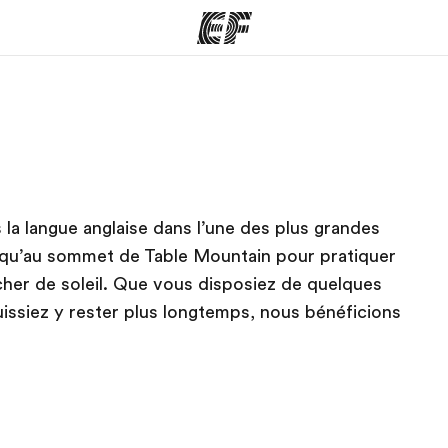
mmes
Bureaux
A prop
res
Trouver un bureau
Qui so
la langue anglaise dans l’une des plus grandes
jusqu’au sommet de Table Mountain pour pratiquer
cher de soleil. Que vous disposiez de quelques
ssiez y rester plus longtemps, nous bénéficions