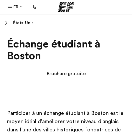
FR
États-Unis
Accueil
Bienvenue chez EF
Échange étudiant à
Programmes
Boston
Nos offres
Bureaux
Brochure gratuite
Trouver un bureau
A propos de nous
Qui sommes-nous ?
Campus EF
Campus EF
EF recrute
Participer à un échange étudiant à Boston est le
moyen idéal d'améliorer votre niveau d'anglais
Rejoignez nos équipes
dans l’une des villes historiques fondatrices de