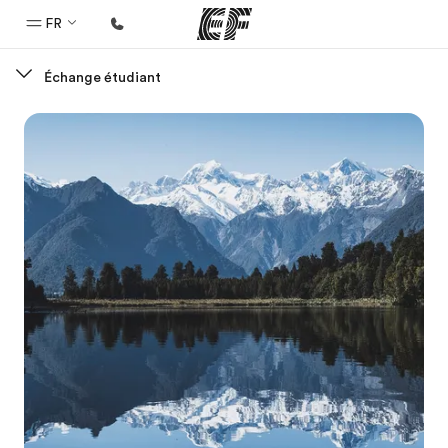
FR
Échange étudiant
Accueil
Bienvenue chez EF
Programmes
Nos offres
Bureaux
Trouver un bureau
A propos de nous
Qui sommes-nous ?
EF recrute
Rejoignez nos équipes