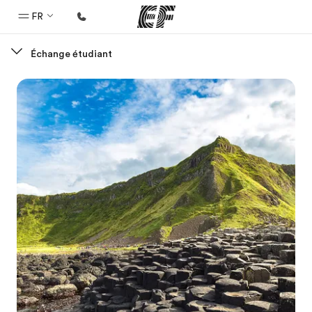
FR
Échange étudiant
Accueil
Bienvenue chez EF
Programmes
Nos offres
Bureaux
Trouver un bureau
A propos de nous
Qui sommes-nous ?
EF recrute
Rejoignez nos équipes