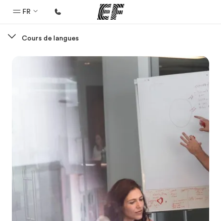
FR
Cours de langues
Accueil
Bienvenue chez EF
Programmes
Nos offres
Bureaux
Trouver un bureau
A propos de nous
Qui sommes-nous ?
EF recrute
Rejoignez nos équipes