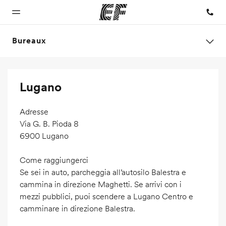
Bureaux
Accueil
Programmes
Bureaux
A
EF
Lugano
propos
recrute
Bienvenue
Nos offres
Trouver un
chez EF
bureau
de nous
Rejoignez
Adresse
nos équipes
Qui
Via G. B. Pioda 8
sommes-
6900 Lugano
nous ?
Come raggiungerci
Se sei in auto, parcheggia all’autosilo Balestra e
cammina in direzione Maghetti. Se arrivi con i
mezzi pubblici, puoi scendere a Lugano Centro e
camminare in direzione Balestra.