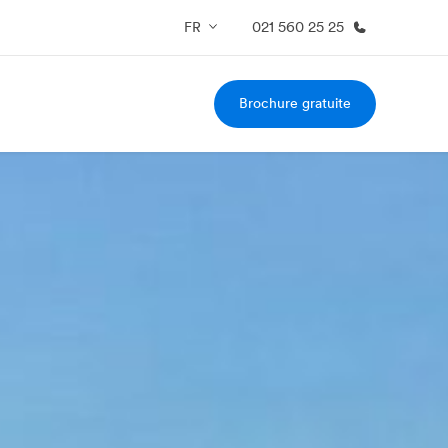
FR
021 560 25 25
Brochure gratuite
os de nous
EF recrute
mmes-nous ?
Rejoignez nos équipes