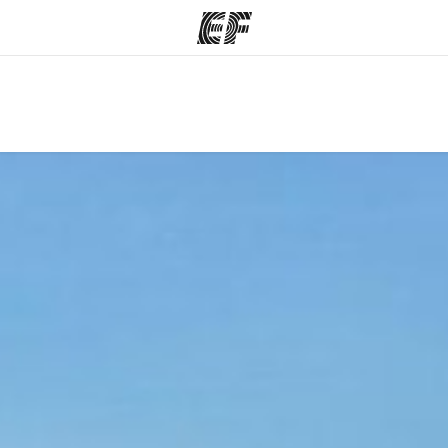
mmes
Bureaux
A prop
res
Trouver un bureau
Qui so