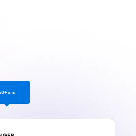
os de nous
EF recrute
mmes-nous ?
Rejoignez nos équipes
50+ ans
ANGER