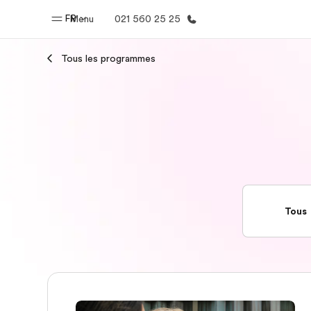
FR
Menu
021 560 25 25
Tous les programmes
Accueil
Progra
Bienvenue chez EF
Nos off
Tous