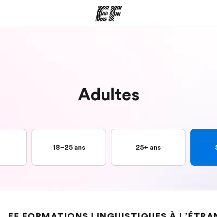
mmes
Bureaux
A prop
res
Trouver un bureau
Qui so
Adultes
18–25 ans
25+ ans
EF FORMATIONS LINGUISTIQUES À L’ÉTR